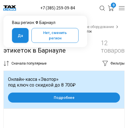
0
+7 (385) 259-09-84
Ваш регион:
Барнаул
Главная
Каталог товаров в Барнауле
Весовое оборудование
Торговые весы
Торговые весы с печатью этикеток
Нет, сменить
Да
регион
Торговые весы с печатью
12
этикеток в Барнауле
товаров
Сначала популярные
Фильтры
Онлайн-касса «Эвотор»
под ключ со скидкой до 8 700₽
Подробнее