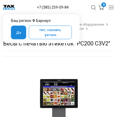
0
+7 (385) 259-09-84
Ваш регион:
Барнаул
Главная
Каталог товаров в Барнауле
Весовое оборудование
Торговые весы
Торговые весы с печатью этикеток
Нет, сменить
Да
Весы с печатью этикеток "PC200 C3V2"
регион
Весы с печатью этикеток "PC200 C3V2"