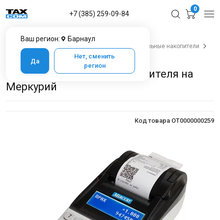
0
+7 (385) 259-09-84
Ваш регион:
Барнаул
Главная
Каталог товаров в Барнауле
Фискальные накопители
Замена фискального накопителя на Меркурий
Нет, сменить
Да
регион
Замена фискального накопителя на
Меркурий
Код товара OT0000000259