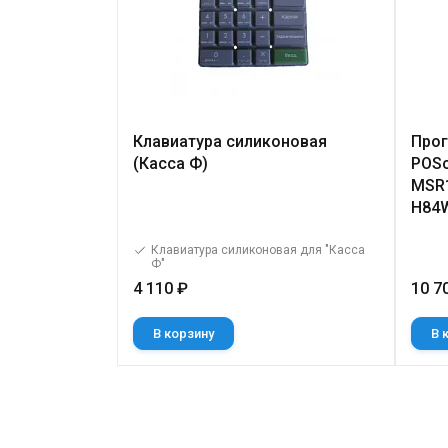
Клавиатура силиконовая
Прог
(Касса Ф)
POSc
MSR1
H84
Клавиатура силиконовая для "Касса
Ф"
4 110 ₽
10 7
В корзину
В 