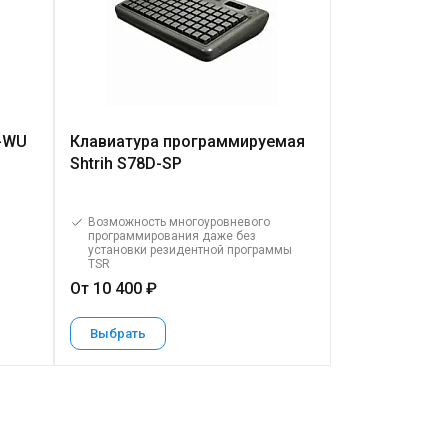
-WU
Клавиатура программируемая
Программиру
Shtrih S78D-SP
Poscenter S6
клавиши, MSR
м.), черная
Возможность многоуровневого
программирования даже без
установки резидентной программы
Обеспечивает
TSR
ввод данных
От 10 400 ₽
От 8 200 ₽
Выбрать
Выбрать