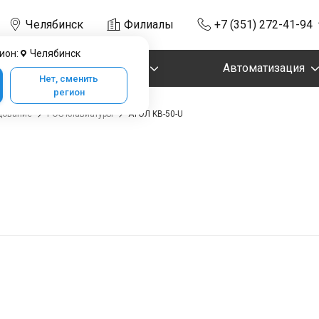
Челябинск
Филиалы
+7 (351) 272-41-94
ион:
Челябинск
Маркировка
Автоматизация
Нет, сменить
регион
дование
POS-клавиатуры
АТОЛ KB-50-U