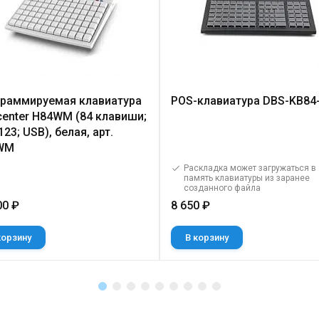
раммируемая клавиатура
POS-клавиатура DBS-KB84
enter H84WM (84 клавиши;
23; USB), белая, арт.
WM
Раскладка может загружаться в
память клавиатуры из заранее
созданного файла
00 ₽
8 650 ₽
корзину
В корзину