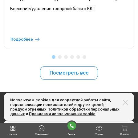
Внесение/удаление товарной базы в ККТ
Подробнее
Посмотреть все
Используем cookies для корректной работы сайта,
Получайте наши специальные предложения
персонализации пользователей и других целей,
предусмотренных
Политикой обработки персональных
первыми: подпишитесь на рассылку
данных
и
Правилами использования cookie
.
Каталог
Маркировка
Звонок
Услуги
Корзина