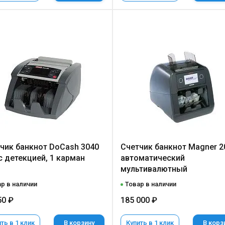
чик банкнот DoCash 3040
Счетчик банкнот Magner 2
с детекцией, 1 карман
автоматический
мультивалютный
р в наличии
Товар в наличии
50 ₽
185 000 ₽
ть в 1 клик
В корзину
Купить в 1 клик
В корз