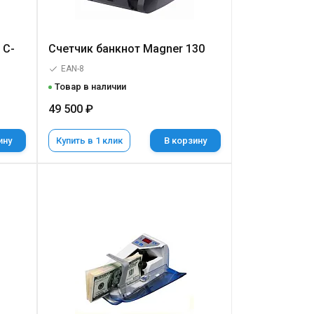
 C-
Счетчик банкнот Magner 130
EAN-8
Товар в наличии
49 500 ₽
ину
Купить в 1 клик
В корзину