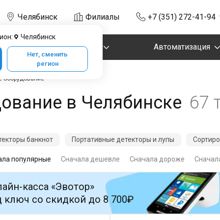
Челябинск
Филиалы
+7 (351) 272-41-94
ион:
Челябинск
Маркировка
Автоматизация
Нет, сменить
регион
е оборудование
дование в Челябинске
67 
екторы банкнот
Портативные детекторы и лупы
Сортиро
ала популярные
Сначала дешевле
Сначала дороже
Сначала
айн-касса «Эвотор»
 ключ со скидкой до 8 700₽