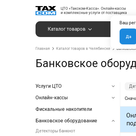
ЦТО «Такском-Касса». Онлайн-кассы
и комплексные услуги от поставщика
Ваш рег
Каталог товаров
Услуги
Да
Главная
Каталог товаров в Челябинске
Банковско
Банковское обору
Услуги ЦТО
Дет
Онлайн-кассы
Снач
Фискальные накопители
Онл
Банковское оборудование
под
Детекторы банкнот