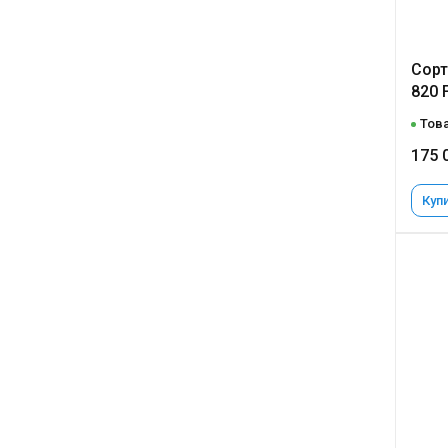
Сорт
820 
Това
175 
Купи