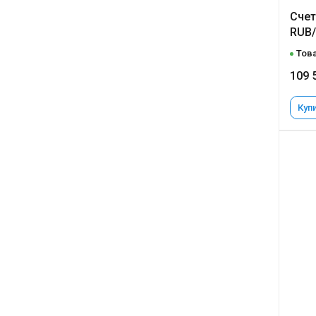
Счет
RUB/
Това
109 
Купи