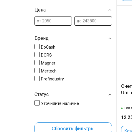
Цена
Бренд
DoCash
DORS
Magner
Mertech
Profindustry
Счет
Umi 
Статус
Уточняйте наличие
Това
12 2
Сбросить фильтры
Купи