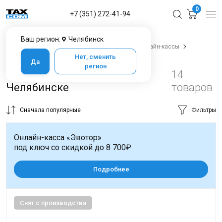
0
+7 (351) 272-41-94
Ваш регион:
Челябинск
Главная
Каталог товаров в Челябинске
Онлайн-кассы
Онлайн-касса для ООО
Нет, сменить
Да
регион
Онлайн кассы для ООО в
14
Челябинске
товаров
Сначала популярные
Фильтры
Онлайн-касса «Эвотор»
под ключ со скидкой до 8 700₽
Подробнее
Снят с производства