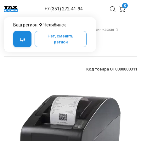
0
+7 (351) 272-41-94
Ваш регион:
Челябинск
Главная
Каталог товаров в Челябинске
Онлайн-кассы
Онлайн-кассы Атол
Касса АТОЛ 20Ф
Нет, сменить
Да
регион
Касса АТОЛ 20Ф
Код товара OT0000000311