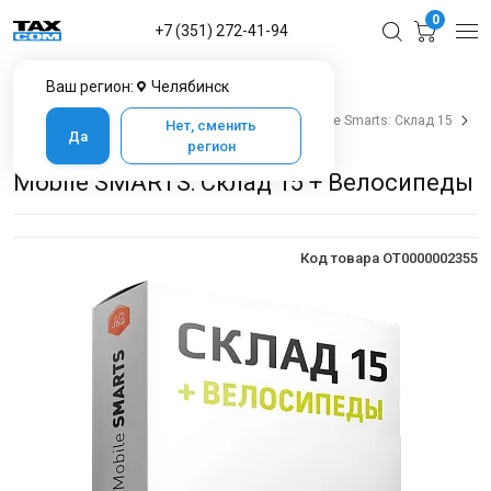
0
+7 (351) 272-41-94
Ваш регион:
Челябинск
Главная
Каталог товаров в Челябинске
Программное обеспечение
Cleverence
Mobile Smarts: Склад 15
Нет, сменить
Да
Mobile SMARTS: Склад 15 + Велосипеды
регион
Mobile SMARTS: Склад 15 + Велосипеды
Код товара OT0000002355