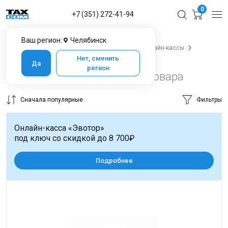
0
+7 (351) 272-41-94
Ваш регион:
Челябинск
Главная
Каталог товаров в Челябинске
Онлайн-кассы
Смарт-терминалы
Смарт-терминалы Штрих-М
Нет, сменить
Да
регион
Штрих-М в Челябинске
2 товара
Сначала популярные
Фильтры
Онлайн-касса «Эвотор»
под ключ со скидкой до 8 700₽
Подробнее