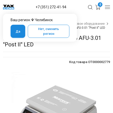
0
+7 (351) 272-41-94
Ваш регион:
Челябинск
Главная
Каталог товаров в Челябинске
Весовое оборудование
Весы настольные
Порционные весы M-ER 326 AFU-3.01 "Post II" LED
Нет, сменить
Да
регион
Порционные весы M-ER 326 AFU-3.01
"Post II" LED
Код товара OT0000002779