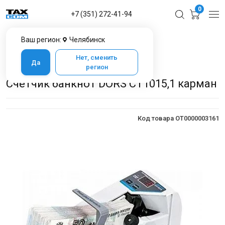
0
+7 (351) 272-41-94
Ваш регион:
Челябинск
Главная
Каталог товаров в Челябинске
Банковское оборудование
Счётчики банкнот
Нет, сменить
Да
Счетчик банкнот DORS CT1015,1 карман
регион
Счетчик банкнот DORS CT1015,1 карман
Код товара OT0000003161