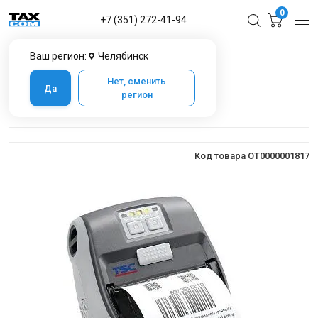
0
+7 (351) 272-41-94
Ваш регион:
Челябинск
Главная
Каталог товаров в Челябинске
Оборудование для печати
TSC Alpha-3R
Нет, сменить
Да
регион
TSC Alpha-3R
Код товара OT0000001817