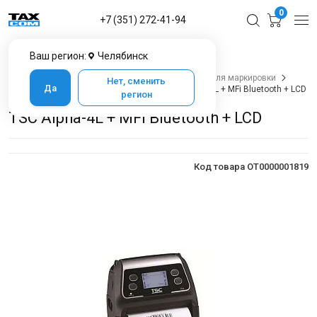
0
+7 (351) 272-41-94
Ваш регион:
Челябинск
Главная
Каталог товаров в Челябинске
Оборудование для печати
Принтеры этикеток для маркировки
Нет, сменить
Да
Принтеры этикеток для маркировки
TSC Alpha-4L + MFi Bluetooth + LCD
регион
TSC Alpha-4L + MFi Bluetooth + LCD
Код товара OT0000001819