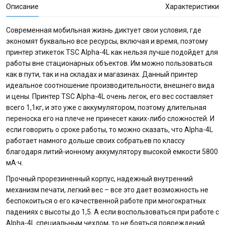
Описание
Характеристики
Современная мобильная жизнь диктует свои условия, где
экономят буквально все ресурсы, включая и время, поэтому
принтер этикеток TSC Alpha-4L как нельзя лучше подойдет для
работы вне стационарных объектов. Им можно пользоваться
как в пути, так и на складах и магазинах. Данный принтер
идеальное соотношение производительности, внешнего вида
и цены. Принтер TSC Alpha-4L очень легок, его вес составляет
всего 1,1кг, и это уже с аккумулятором, поэтому длительная
переноска его на плече не принесет каких-либо сложностей. И
если говорить о сроке работы, то можно сказать, что Alpha-4L
работает намного дольше своих собратьев по классу
благодаря литий-ионному аккумулятору высокой емкости 5800
мА·ч.
Прочный прорезиненный корпус, надежный внутренний
механизм печати, легкий вес – все это дает возможность не
беспокоиться о его качественной работе при многократных
падениях с высоты до 1,5. А если воспользоваться при работе с
Alpha-4L специальным чехлом, то не бояться повреждений