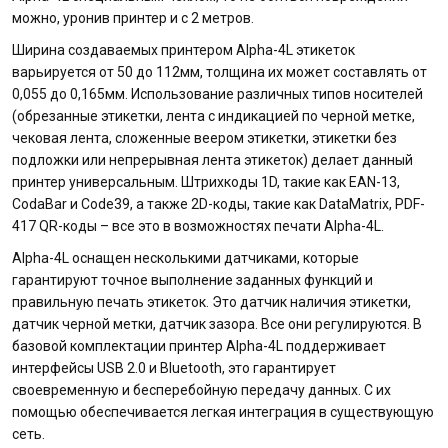
можно, уронив принтер и с 2 метров.
Ширина создаваемых принтером Alpha-4L этикеток
варьируется от 50 до 112мм, толщина их может составлять от
0,055 до 0,165мм. Использование различных типов носителей
(обрезанные этикетки, лента с индикацией по черной метке,
чековая лента, сложенные веером этикетки, этикетки без
подложки или непрерывная лента этикеток) делает данный
принтер универсальным. Штрихкоды 1D, такие как EAN-13,
CodaBar и Code39, а также 2D-коды, такие как DataMatrix, PDF-
417 QR-коды – все это в возможностях печати Alpha-4L.
Alpha-4L оснащен несколькими датчиками, которые
гарантируют точное выполнение заданных функций и
правильную печать этикеток. Это датчик наличия этикетки,
датчик черной метки, датчик зазора. Все они регулируются. В
базовой комплектации принтер Alpha-4L поддерживает
интерфейсы USB 2.0 и Bluetooth, это гарантирует
своевременную и бесперебойную передачу данных. С их
помощью обеспечивается легкая интеграция в существующую
сеть.