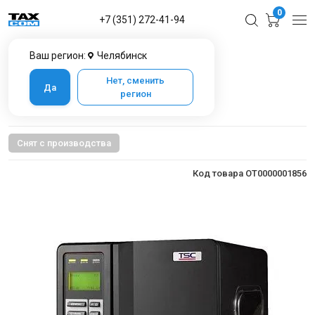
0
+7 (351) 272-41-94
Ваш регион:
Челябинск
Главная
Каталог товаров в Челябинске
Оборудование для печати
TSC ME240 LCD SU
Нет, сменить
Да
регион
TSC ME240 LCD SU
Снят с производства
Код товара OT0000001856