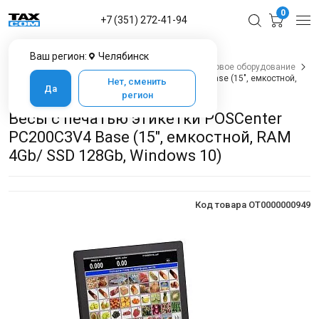
0
+7 (351) 272-41-94
Ваш регион:
Челябинск
Главная
Каталог товаров в Челябинске
Весовое оборудование
Весы с печатью этикетки POSCenter PC200C3V4 Base (15", емкостной,
Нет, сменить
Да
RAM 4Gb/ SSD 128Gb, Windows 10)
регион
Весы с печатью этикетки POSCenter
PC200C3V4 Base (15", емкостной, RAM
4Gb/ SSD 128Gb, Windows 10)
Код товара OT0000000949