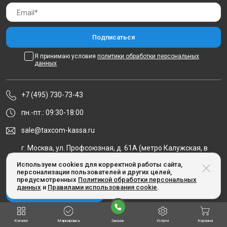
Я принимаю условия
политики обработки персональных
данных
+7 (495) 730-73-43
пн.-пт.: 09:30-18:00
sale@taxcom-kassa.ru
г. Москва, ул. Профсоюзная, д. 61А (метро Калужская, в
здании делового центра «Калужский», сразу за ТЦ
Используем cookies для корректной работы сайта,
«Калужский»)
персонализации пользователей и других целей,
предусмотренных
Политикой обработки персональных
данных
и
Правилами использования cookie
.
Заказать звонок
Каталог
Маркировка
Звонок
Услуги
Корзина