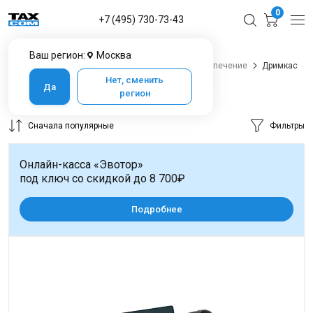
0
+7 (495) 730-73-43
Ваш регион:
Москва
Главная
Каталог товаров
Программное обеспечение
Дримкас
Нет, сменить
Да
Дримкас
3 товара
регион
Сначала популярные
Фильтры
Онлайн-касса «Эвотор»
под ключ со скидкой до 8 700₽
Подробнее