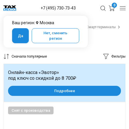
0
+7 (495) 730-73-43
Ваш регион:
Москва
Главная
Каталог товаров
Онлайн-кассы
Смарт-терминалы
Смарт-терминалы Мультисофт
Нет, сменить
Да
регион
Мультисофт
5 товаров
Сначала популярные
Фильтры
Онлайн-касса «Эвотор»
под ключ со скидкой до 8 700₽
Подробнее
Снят с производства