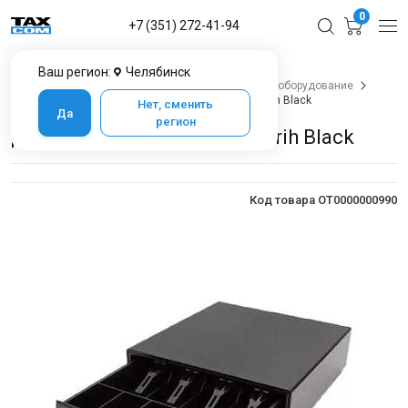
0
+7 (351) 272-41-94
Ваш регион:
Челябинск
Главная
Каталог товаров в Челябинске
POS-оборудование
Денежные ящики
Денежный ящик HPC 13 Shtrih Black
Нет, сменить
Да
регион
Денежный ящик HPC 13 Shtrih Black
Код товара OT0000000990