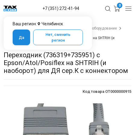
0
+7 (351) 272-41-94
Ваш регион:
Челябинск
Главная
Каталог товаров в Челябинске
POS-оборудование
Денежные ящики
Нет, сменить
Да
Переходник (736319+735951) с Epson/Atol/Posiflex на SHTRIH (и
регион
наоборот) для ДЯ сер.К с коннектором
Переходник (736319+735951) с
Epson/Atol/Posiflex на SHTRIH (и
наоборот) для ДЯ сер.К с коннектором
Код товара OT0000000915