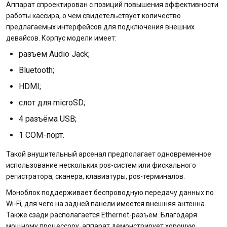
Аппарат спроектирован с позиций повышения эффективности
работы кассира, о чем свидетельствует количество
предлагаемых интерфейсов для подключения внешних
девайсов. Корпус модели имеет:
разъем Audio Jack;
Bluetooth;
HDMI;
слот для microSD;
4 разъёма USB;
1 СОМ-порт.
Такой внушительный арсенал предполагает одновременное
использование нескольких pos-систем или фискального
регистратора, сканера, клавиатуры, pos-терминалов.
Моноблок поддерживает беспроводную передачу данных по
Wi-Fi, для чего на задней панели имеется внешняя антенна.
Также сзади располагается Ethernet-разъем. Благодаря
мощному процессору, аппарат демонстрирует хорошую