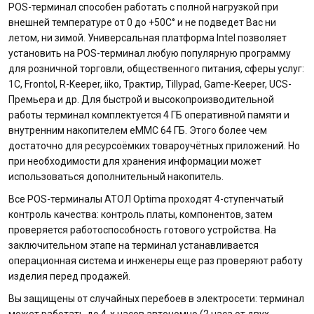
POS-терминал способен работать с полной нагрузкой при
внешней температуре от 0 до +50С° и не подведет Вас ни
летом, ни зимой. Универсальная платформа Intel позволяет
установить на POS-терминал любую популярную программу
для розничной торговли, общественного питания, сферы услуг:
1C, Frontol, R-Keeper, iiko, Трактир, Tillypad, Game-Keeper, UCS-
Премьера и др. Для быстрой и высокопроизводительной
работы терминал комплектуется 4 ГБ оперативной памяти и
внутренним накопителем eMMC 64 ГБ. Этого более чем
достаточно для ресурсоёмких товароучётных приложений. Но
при необходимости для хранения информации может
использоваться дополнительный накопитель.
Все POS-терминалы АТОЛ Optima проходят 4-ступенчатый
контроль качества: контроль платы, компонентов, затем
проверяется работоспособность готового устройства. На
заключительном этапе на терминал устанавливается
операционная система и инженеры еще раз проверяют работу
изделия перед продажей.
Вы защищены от случайных перебоев в электросети: терминал