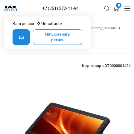
0
+7 (351) 272-41-94
Ваш регион:
Челябинск
Главная
Каталог товаров в Челябинске
POS-оборудование
POS-терминалы
Терминал АТОЛ Optima
Нет, сменить
Да
регион
Терминал АТОЛ Optima
Код товара OT0000001424