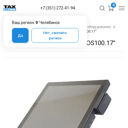
0
+7 (351) 272-41-94
Ваш регион:
Челябинск
Главная
Каталог товаров в Челябинске
POS-оборудование
POS-терминалы
POS-терминал "POScenter POS100.17"
Нет, сменить
Да
регион
POS-терминал "POScenter POS100.17"