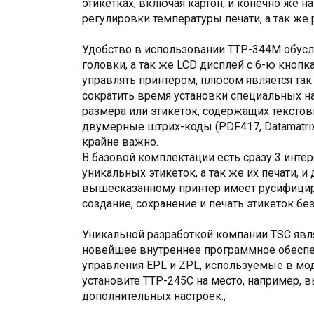
этикетках, включая картон, и конечно же н
регулировки температуры печати, а так ж
Удобство в использовании TTP-344M обус
головки, а так же LCD дисплей с 6-ю кнопк
управлять принтером, плюсом является так
сократить время установки специальных н
размера или этикеток, содержащих тексто
двумерные штрих-коды (PDF417, Datamatrix
крайне важно.
В базовой комплектации есть сразу 3 интер
уникальных этикеток, а так же их печати, 
вышесказанному принтер имеет русифициров
создание, сохранение и печать этикеток б
Уникальной разработкой компании TSC явля
новейшее внутреннее программное обеспе
управления EPL и ZPL, используемые в мод
установите TTP-245C на место, например, в
дополнительных настроек.;