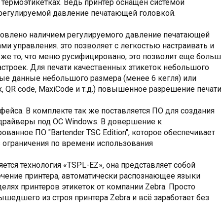
а термоэтикетках. Ведь принтер оснащен системой
е регулируемой давление печатающей головкой.
ловлено наличием регулируемого давление печатающей
ами управления. это позволяет с легкостью настраивать и
 же то, что меню русифицировано, это позволит еще боль
астроек. Для печати качественных этикеток небольшого
вые данные небольшого размера (менее 6 кегля) или
, QR code, MaxiCode и т.д.) повышенное разрешение печат
фейса. В комплекте так же поставляется ПО для создания
и драйверы под OC Windows. В довершение к
анное ПО "Bartender TSC Edition", которое обеспечивает
ез ограничения по времени использования
ется технология «TSPL-EZ», она представляет собой
чение принтера, автоматически распознающее языки
елях принтеров этикеток от компании Zebra. Просто
ышедшего из строя принтера Zebra и всё заработает без