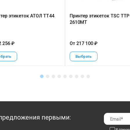
тер этикеток АТОЛ TT44
Принтер этикеток TSC TTP
2610MT
2 256 ₽
От 217 100 ₽
брать
Выбрать
предложения первыми:
Я прини